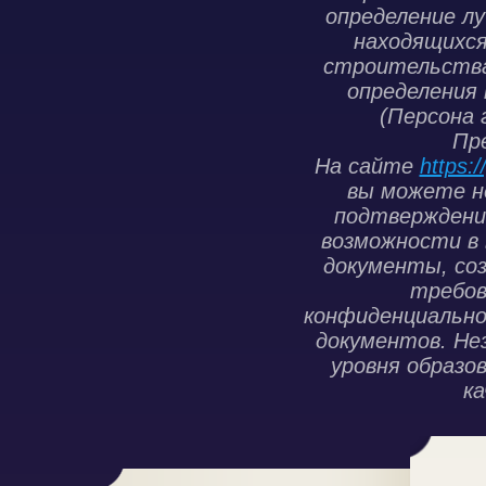
определение лу
находящихся
строительства
определения
(Персона 
Пр
На сайте
https:
вы можете н
подтверждени
возможности в 
документы, со
требов
конфиденциально
документов. Не
уровня образо
к