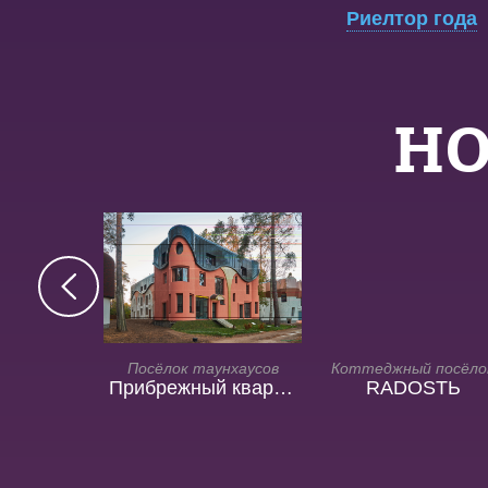
Риелтор года
Н
й посёлок
Посёлок таунхаусов
Коттеджный посёло
а XXI
Прибрежный квартал
RADOSTЬ