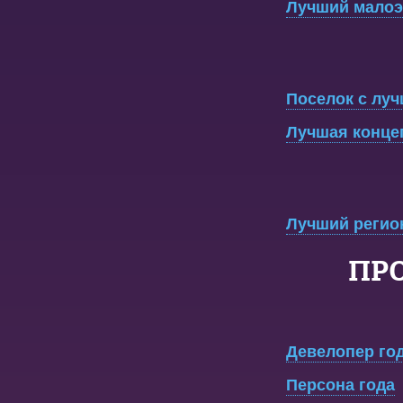
Лучший малоэ
Поселок с луч
Лучшая конце
Лучший регио
ПР
Девелопер го
Персона года