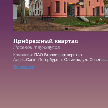
Прибрежный квартал
Посёлок таунхаусов
Компания:
ПАО Второе партнерство
Адрес:
Санкт-Петербург, п. Ольгино, ул. Советская
Подробнее